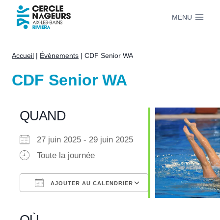
Aller
MENU
au
contenu
Accueil
|
Évènements
|
CDF Senior WA
CDF Senior WA
QUAND
27 juin 2025 - 29 juin 2025
Toute la journée
AJOUTER AU CALENDRIER
Télécharger ICS
Calendrier Google
iCalendar
Office 365
Outlook Live