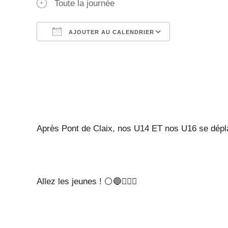
Toute la journée
AJOUTER AU CALENDRIER
Télécharger ICS
Calendrier Google
iCalendar
Office 365
Outlook Live
Après Pont de Claix, nos U14 ET nos U16 se dépla
Allez les jeunes ! ⚪🔵🤽🏼‍♀️