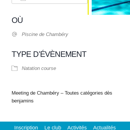
Télécharger ICS
Calendrier Google
iCalendar
Office 365
Outlook Live
OÙ
Piscine de Chambéry
TYPE D’ÉVÈNEMENT
Natation course
Meeting de Chambéry – Toutes catégories dès
benjamins
Inscription
Le club
Activités
Actualités