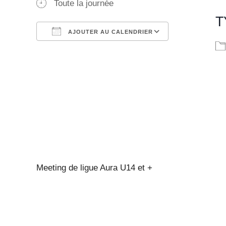
Toute la journée
T
AJOUTER AU CALENDRIER
Télécharger ICS
Calendrier Google
iCalendar
Office 365
Outlook Live
Meeting de ligue Aura U14 et +