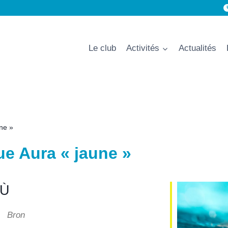
Le club
Activités
Actualités
une »
ue Aura « jaune »
Ù
Bron