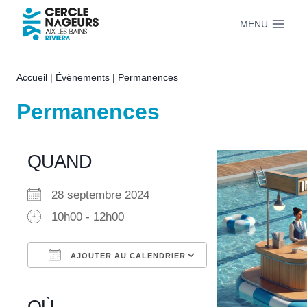
Aller
MENU
au
contenu
Accueil
|
Évènements
|
Permanences
Permanences
QUAND
28 septembre 2024
10h00 - 12h00
AJOUTER AU CALENDRIER
Télécharger ICS
Calendrier Google
iCalendar
Office 365
Outlook Live