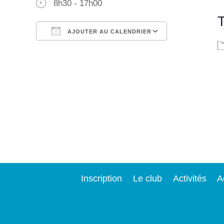
8h30 - 17h00
AJOUTER AU CALENDRIER
Télécharger ICS
Calendrier Google
iCalendar
Office 365
Outlook Live
Inscription
Le club
Activités
A