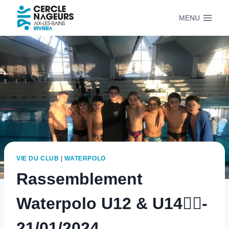
Aller
MENU
au
contenu
VIE DU CLUB
|
WATERPOLO
Rassemblement
Waterpolo U12 & U14🤽‍♂️-
21/01/2024