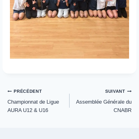
Navigation
PRÉCÉDENT
SUIVANT
Championnat de Ligue
Assemblée Générale du
de
AURA U12 & U16
CNABR
l’article